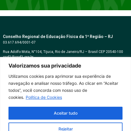
Conselho Regional de Educação Física da 1ª Região – RJ
03.617.694/0001-07
Rua Adolfo Mota, N°104, Tijuca, Rio de Janeiro/RJ – Brasil CEP 20540-100
cref1@cref1.org.br
Valorizamos sua privacidade
Assessoria de comunicação:
decom@cref1.org.br
Utilizamos cookies para aprimorar sua experiência de
navegação e analisar nosso tráfego. Ao clicar em “Aceitar
Horários de atendimento:
todos”, você concorda com nosso uso de
2ª a 6ª feira das 9h às 17h / Sábados das 09h às 13h
cookies.
Política de Cookies
Whatsapp: (21) 2569-2398
Aceitar tudo
Rejeitar