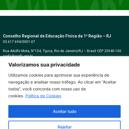
Conselho Regional de Educação Física da 1ª Região – RJ
03.617.694/0001-07
Rua Adolfo Mota, N°104, Tijuca, Rio de Janeiro/RJ – Brasil CEP 20540-100
cref1@cref1.org.br
Valorizamos sua privacidade
Assessoria de comunicação:
decom@cref1.org.br
Utilizamos cookies para aprimorar sua experiência de
navegação e analisar nosso tráfego. Ao clicar em “Aceitar
Horários de atendimento:
todos”, você concorda com nosso uso de
2ª a 6ª feira das 9h às 17h / Sábados das 09h às 13h
cookies.
Política de Cookies
Whatsapp: (21) 2569-2398
Aceitar tudo
Rejeitar