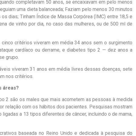
 quando completavam 50 anos, se encaixavam em pelo menos
; Seguiam uma dieta balanceada; Faziam pelo menos 30 minutos
s os dias; Tinham Índice de Massa Corpórea (IMC) entre 18,5 e
na de vinho por dia, no caso das mulheres, ou de 500 ml de
 cinco critérios viveram em média 34 anos sem o surgimento
ataque cardíaco ou derrame, e diabetes tipo 2 — dez anos a
se grupo.
veis viveram 31 anos em média livres dessas doenças, sete
m nos critérios.
s áreas?
 tipo 2 são os males que mais acometem as pessoas à medida
or relação com os hábitos dos pacientes. Pesquisas mostram
ligadas a 13 tipos diferentes de câncer, incluindo o de mama,
lucrativos baseada no Reino Unido e dedicada à pesquisa do