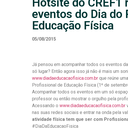
Hotsite do CREF1 
eventos do Dia do 
Educação Física
05/08/2015
Já pensou em acompanhar todos os eventos da E
só lugar? Então agora isso já não é mais um so
www.diadaeducacaofisica.com.br
que reúne uma
Profissional de Educação Física (1º de setembr
Acompanhar todos os eventos em um só espaço
professor ou então mostrar o orgulho pela prof
Acessando o
www.diadaeducacaofisica.com.br
v
nas suas redes sociais e entrar na onda pela va
atividade física tem que ser com Profissiona
#DiaDaEducacaoFisica