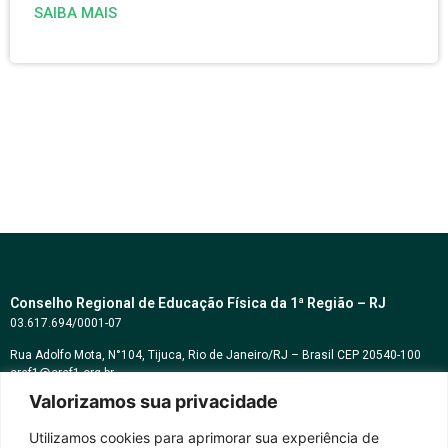
SAIBA MAIS
Conselho Regional de Educação Física da 1ª Região – RJ
03.617.694/0001-07
Rua Adolfo Mota, N°104, Tijuca, Rio de Janeiro/RJ – Brasil CEP 20540-100
cref1@cref1.org.br
Valorizamos sua privacidade
Assessoria de comunicação:
decom@cref1.org.br
Utilizamos cookies para aprimorar sua experiência de