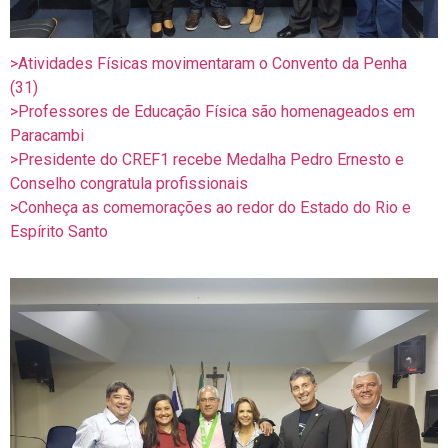
>Atividades Físicas movimentaram o Convento da Penha
(31)
>Professores de Educação Física são homenageados em
Paracambi
>Presidente do CREF1 recebe Medalha Pedro Ernesto e
Conselho congratula profissionais
>Conheça as comemorações ao redor do Estado do Rio e
Espírito Santo