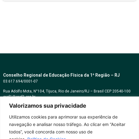
Conselho Regional de Educação Física da 1ª Região – RJ
03.617.694/0001-07
Rua Adolfo Mota, N°104, Tijuca, Rio de Janeiro/RJ – Brasil CEP 20540-100
cref1@cref1.org.br
Valorizamos sua privacidade
Assessoria de comunicação:
decom@cref1.org.br
Utilizamos cookies para aprimorar sua experiência de
navegação e analisar nosso tráfego. Ao clicar em “Aceitar
Horários de atendimento:
todos”, você concorda com nosso uso de
2ª a 6ª feira das 9h às 17h / Sábados das 09h às 13h