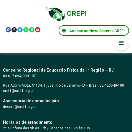
CONCORRÊNCIA Nº
01/2022 – MENOR
Acesse ao Novo Sistema CREF1
PREÇO
Conselho Regional de Educação Física da 1ª Região – RJ
03.617.694/0001-07
Rua Adolfo Mota, N°104, Tijuca, Rio de Janeiro/RJ – Brasil CEP 20540-100
cref1@cref1.org.br
Assessoria de comunicação:
decom@cref1.org.br
Horários de atendimento:
2ª a 6ª feira das 9h às 17h / Sábados das 09h às 13h