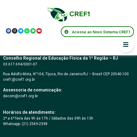
CARTA CONVITE Nº
01/2018
Acesse ao Novo Sistema CREF1
Conselho Regional de Educação Física da 1ª Região – RJ
03.617.694/0001-07
Rua Adolfo Mota, N°104, Tijuca, Rio de Janeiro/RJ – Brasil CEP 20540-100
cref1@cref1.org.br
Assessoria de comunicação:
decom@cref1.org.br
Horários de atendimento:
2ª a 6ª feira das 9h às 17h / Sábados das 09h às 13h
Whatsapp: (21) 2569-2398