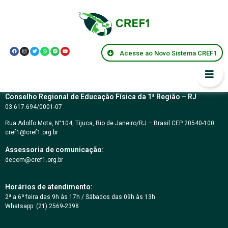
CARTA CONVITE Nº
02/2018
Acesse ao Novo Sistema CREF1
Conselho Regional de Educação Física da 1ª Região – RJ
03.617.694/0001-07
Rua Adolfo Mota, N°104, Tijuca, Rio de Janeiro/RJ – Brasil CEP 20540-100
cref1@cref1.org.br
Assessoria de comunicação:
decom@cref1.org.br
Horários de atendimento:
2ª a 6ª feira das 9h às 17h / Sábados das 09h às 13h
Whatsapp: (21) 2569-2398