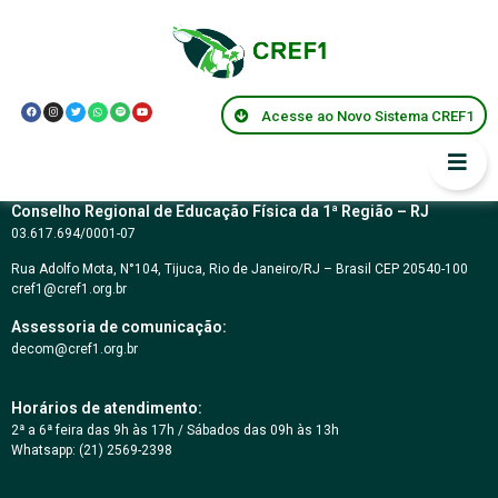
CARTA CONVITE Nº
03/2018
Acesse ao Novo Sistema CREF1
Conselho Regional de Educação Física da 1ª Região – RJ
03.617.694/0001-07
Rua Adolfo Mota, N°104, Tijuca, Rio de Janeiro/RJ – Brasil CEP 20540-100
cref1@cref1.org.br
Assessoria de comunicação:
decom@cref1.org.br
Horários de atendimento:
2ª a 6ª feira das 9h às 17h / Sábados das 09h às 13h
Whatsapp: (21) 2569-2398