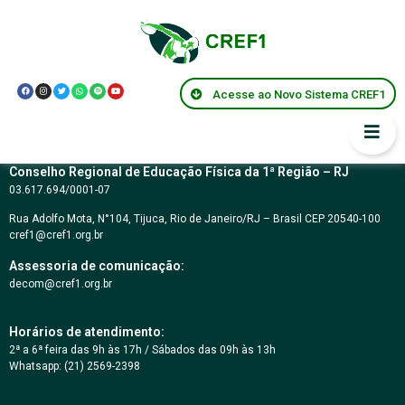
CARTA CONVITE Nº
06/2018
Acesse ao Novo Sistema CREF1
Conselho Regional de Educação Física da 1ª Região – RJ
03.617.694/0001-07
Rua Adolfo Mota, N°104, Tijuca, Rio de Janeiro/RJ – Brasil CEP 20540-100
cref1@cref1.org.br
Assessoria de comunicação:
decom@cref1.org.br
Horários de atendimento:
2ª a 6ª feira das 9h às 17h / Sábados das 09h às 13h
Whatsapp: (21) 2569-2398