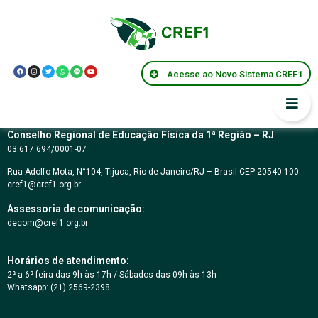
CARTA CONVITE Nº
08/2018
Acesse ao Novo Sistema CREF1
Conselho Regional de Educação Física da 1ª Região – RJ
03.617.694/0001-07
Rua Adolfo Mota, N°104, Tijuca, Rio de Janeiro/RJ – Brasil CEP 20540-100
cref1@cref1.org.br
Assessoria de comunicação:
decom@cref1.org.br
Horários de atendimento:
2ª a 6ª feira das 9h às 17h / Sábados das 09h às 13h
Whatsapp: (21) 2569-2398