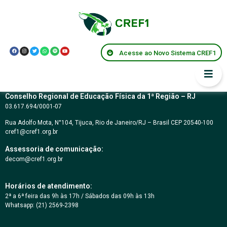
CARTA CONVITE Nº
08/2019
Acesse ao Novo Sistema CREF1
Conselho Regional de Educação Física da 1ª Região – RJ
03.617.694/0001-07
Rua Adolfo Mota, N°104, Tijuca, Rio de Janeiro/RJ – Brasil CEP 20540-100
cref1@cref1.org.br
Assessoria de comunicação:
decom@cref1.org.br
Horários de atendimento:
2ª a 6ª feira das 9h às 17h / Sábados das 09h às 13h
Whatsapp: (21) 2569-2398