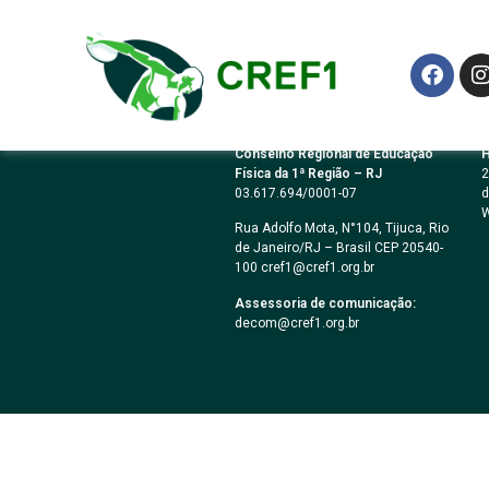
CARTA CONVITE N
Conselho Regional de Educação
H
Física da 1ª Região – RJ
2
03.617.694/0001-07
d
W
Rua Adolfo Mota, N°104, Tijuca, Rio
de Janeiro/RJ – Brasil CEP 20540-
100 cref1@cref1.org.br
Assessoria de comunicação:
decom@cref1.org.br