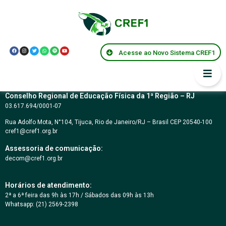
CONCORRÊNCIA
01/2014
Acesse ao Novo Sistema CREF1
Conselho Regional de Educação Física da 1ª Região – RJ
03.617.694/0001-07
Rua Adolfo Mota, N°104, Tijuca, Rio de Janeiro/RJ – Brasil CEP 20540-100
cref1@cref1.org.br
Assessoria de comunicação:
decom@cref1.org.br
Horários de atendimento:
2ª a 6ª feira das 9h às 17h / Sábados das 09h às 13h
Whatsapp: (21) 2569-2398