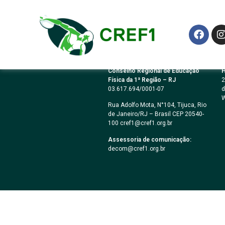
CONCORRÊNCIA 0
Conselho Regional de Educação
H
Física da 1ª Região – RJ
2
03.617.694/0001-07
d
W
Rua Adolfo Mota, N°104, Tijuca, Rio
de Janeiro/RJ – Brasil CEP 20540-
100 cref1@cref1.org.br
Assessoria de comunicação:
decom@cref1.org.br