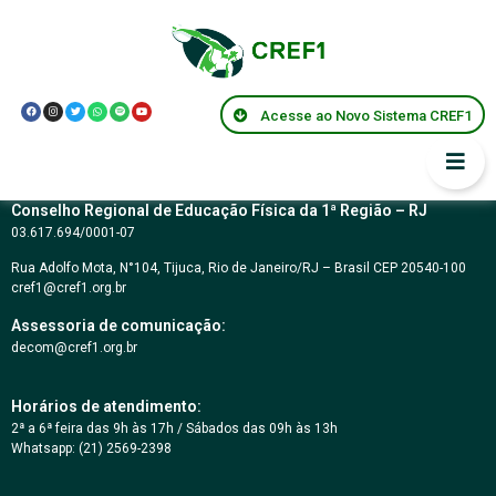
CONCORRÊNCIA
02/2015
Acesse ao Novo Sistema CREF1
Conselho Regional de Educação Física da 1ª Região – RJ
03.617.694/0001-07
Rua Adolfo Mota, N°104, Tijuca, Rio de Janeiro/RJ – Brasil CEP 20540-100
cref1@cref1.org.br
Assessoria de comunicação:
decom@cref1.org.br
Horários de atendimento:
2ª a 6ª feira das 9h às 17h / Sábados das 09h às 13h
Whatsapp: (21) 2569-2398