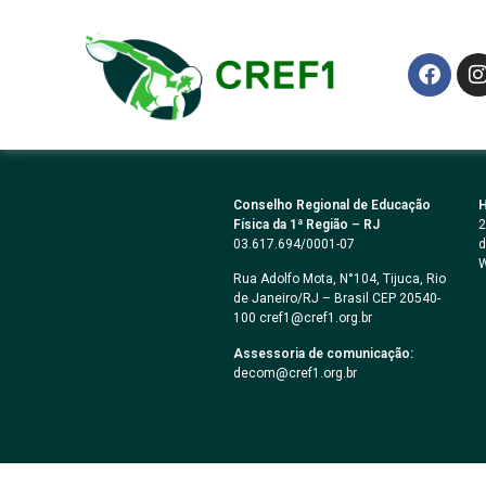
concorrência – Re
Escolar
Conselho Regional de Educação
H
Física da 1ª Região – RJ
2
03.617.694/0001-07
d
W
Rua Adolfo Mota, N°104, Tijuca, Rio
de Janeiro/RJ – Brasil CEP 20540-
100 cref1@cref1.org.br
Assessoria de comunicação:
decom@cref1.org.br