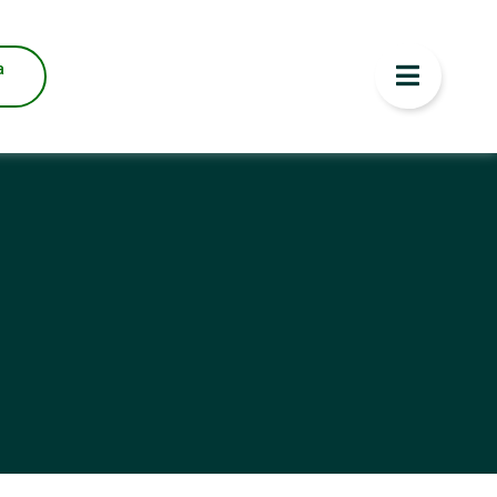
 de Ed.Física
a