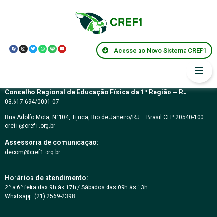
Lei Estadual Nº
4.734
Acesse ao Novo Sistema CREF1
Conselho Regional de Educação Física da 1ª Região – RJ
03.617.694/0001-07
Rua Adolfo Mota, N°104, Tijuca, Rio de Janeiro/RJ – Brasil CEP 20540-100
cref1@cref1.org.br
Assessoria de comunicação:
decom@cref1.org.br
Horários de atendimento:
2ª a 6ª feira das 9h às 17h / Sábados das 09h às 13h
Whatsapp: (21) 2569-2398