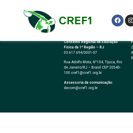
Lei Estadual Nº 6
Conselho Regional de Educação
H
Física da 1ª Região – RJ
2
03.617.694/0001-07
d
W
Rua Adolfo Mota, N°104, Tijuca, Rio
de Janeiro/RJ – Brasil CEP 20540-
100 cref1@cref1.org.br
Assessoria de comunicação:
decom@cref1.org.br