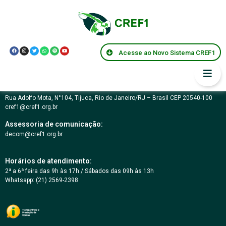
Lei Federal Nº 6.206
Acesse ao Novo Sistema CREF1
Conselho Regional de Educação Física da 1ª Região – RJ
03.617.694/0001-07
Rua Adolfo Mota, N°104, Tijuca, Rio de Janeiro/RJ – Brasil CEP 20540-100
cref1@cref1.org.br
Assessoria de comunicação:
decom@cref1.org.br
Horários de atendimento:
2ª a 6ª feira das 9h às 17h / Sábados das 09h às 13h
Whatsapp: (21) 2569-2398