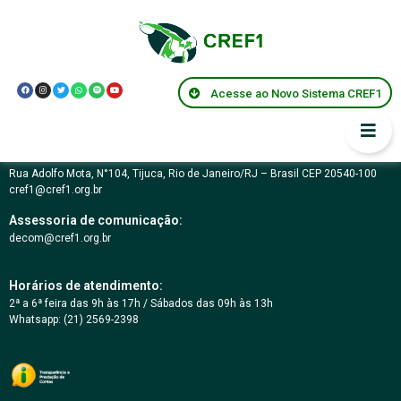
Lei Federal Nº 9.615
Acesse ao Novo Sistema CREF1
Conselho Regional de Educação Física da 1ª Região – RJ
03.617.694/0001-07
Rua Adolfo Mota, N°104, Tijuca, Rio de Janeiro/RJ – Brasil CEP 20540-100
cref1@cref1.org.br
Assessoria de comunicação:
decom@cref1.org.br
Horários de atendimento:
2ª a 6ª feira das 9h às 17h / Sábados das 09h às 13h
Whatsapp: (21) 2569-2398