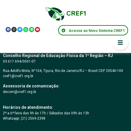
Lei Municipal 6.577-
Rio de Janeiro
Acesse ao Novo Sistema CREF1
Conselho Regional de Educação Física da 1ª Região – RJ
03.617.694/0001-07
Rua Adolfo Mota, N°104, Tijuca, Rio de Janeiro/RJ – Brasil CEP 20540-100
cref1@cref1.org.br
Assessoria de comunicação:
decom@cref1.org.br
Horários de atendimento:
2ª a 6ª feira das 9h às 17h / Sábados das 09h às 13h
Whatsapp: (21) 2569-2398