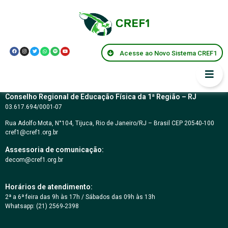
Lei Municipal 7.515 –
Petrópolis
Acesse ao Novo Sistema CREF1
Conselho Regional de Educação Física da 1ª Região – RJ
03.617.694/0001-07
Rua Adolfo Mota, N°104, Tijuca, Rio de Janeiro/RJ – Brasil CEP 20540-100
cref1@cref1.org.br
Assessoria de comunicação:
decom@cref1.org.br
Horários de atendimento:
2ª a 6ª feira das 9h às 17h / Sábados das 09h às 13h
Whatsapp: (21) 2569-2398