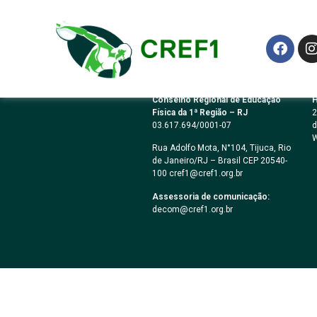
Lei Municipal 7.54
Conselho Regional de Educação
H
Física da 1ª Região – RJ
2
03.617.694/0001-07
d
W
Rua Adolfo Mota, N°104, Tijuca, Rio
de Janeiro/RJ – Brasil CEP 20540-
100 cref1@cref1.org.br
Assessoria de comunicação:
decom@cref1.org.br