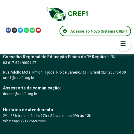
Lei Municipal 7593-
Petrópolis
Acesse ao Novo Sistema CREF1
Conselho Regional de Educação Física da 1ª Região – RJ
03.617.694/0001-07
Rua Adolfo Mota, N°104, Tijuca, Rio de Janeiro/RJ – Brasil CEP 20540-100
cref1@cref1.org.br
Assessoria de comunicação:
decom@cref1.org.br
Horários de atendimento:
2ª a 6ª feira das 9h às 17h / Sábados das 09h às 13h
Whatsapp: (21) 2569-2398