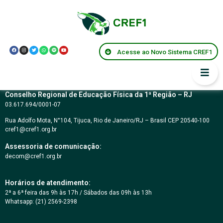
Parecer Federal
CNE/CES 58/2004
Acesse ao Novo Sistema CREF1
Conselho Regional de Educação Física da 1ª Região – RJ
03.617.694/0001-07
Rua Adolfo Mota, N°104, Tijuca, Rio de Janeiro/RJ – Brasil CEP 20540-100
cref1@cref1.org.br
Assessoria de comunicação:
decom@cref1.org.br
Horários de atendimento:
2ª a 6ª feira das 9h às 17h / Sábados das 09h às 13h
Whatsapp: (21) 2569-2398