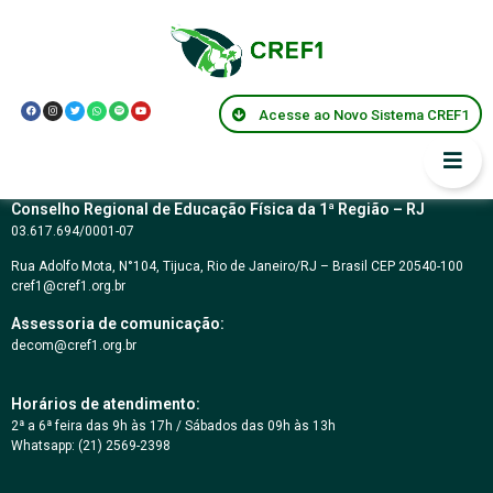
Parecer Federal
CNE/CES 58/2004
Acesse ao Novo Sistema CREF1
Conselho Regional de Educação Física da 1ª Região – RJ
03.617.694/0001-07
Rua Adolfo Mota, N°104, Tijuca, Rio de Janeiro/RJ – Brasil CEP 20540-100
cref1@cref1.org.br
Assessoria de comunicação:
decom@cref1.org.br
Horários de atendimento:
2ª a 6ª feira das 9h às 17h / Sábados das 09h às 13h
Whatsapp: (21) 2569-2398