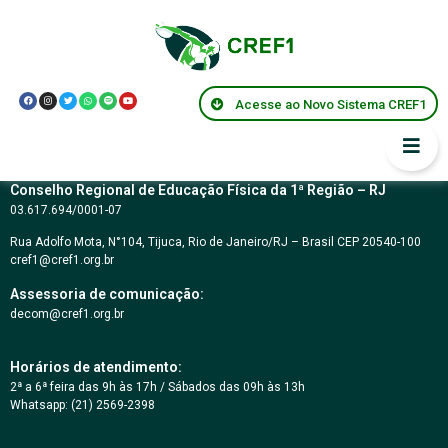
Parecer Federal
CNE/CP 27/2001
Acesse ao Novo Sistema CREF1
Conselho Regional de Educação Física da 1ª Região – RJ
03.617.694/0001-07
Rua Adolfo Mota, N°104, Tijuca, Rio de Janeiro/RJ – Brasil CEP 20540-100
cref1@cref1.org.br
Assessoria de comunicação:
decom@cref1.org.br
Horários de atendimento:
2ª a 6ª feira das 9h às 17h / Sábados das 09h às 13h
Whatsapp: (21) 2569-2398