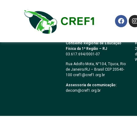
PREGÃO ELETRÔN
Conselho Regional de Educação
H
Física da 1ª Região – RJ
2
03.617.694/0001-07
d
W
Rua Adolfo Mota, N°104, Tijuca, Rio
de Janeiro/RJ – Brasil CEP 20540-
100 cref1@cref1.org.br
Assessoria de comunicação:
decom@cref1.org.br