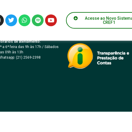
ICO Nº 010/2022 – M
Acesse ao Novo Sistem
CREF1
orários de atendimento:
ª a 6ª feira das 9h às 17h / Sábados
as 09h às 13h
hatsapp: (21) 2569-2398