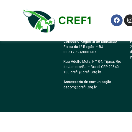
PREGÃO ELETRÔN
Conselho Regional de Educação
H
Física da 1ª Região – RJ
2
03.617.694/0001-07
d
W
Rua Adolfo Mota, N°104, Tijuca, Rio
de Janeiro/RJ – Brasil CEP 20540-
100 cref1@cref1.org.br
Assessoria de comunicação:
decom@cref1.org.br