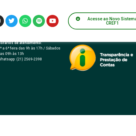
ICO Nº 013/2022 – M
Acesse ao Novo Sistem
CREF1
orários de atendimento:
ª a 6ª feira das 9h às 17h / Sábados
as 09h às 13h
hatsapp: (21) 2569-2398