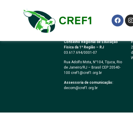
PREGÃO ELETRÔN
Conselho Regional de Educação
H
Física da 1ª Região – RJ
2
03.617.694/0001-07
d
W
Rua Adolfo Mota, N°104, Tijuca, Rio
de Janeiro/RJ – Brasil CEP 20540-
100 cref1@cref1.org.br
Assessoria de comunicação:
decom@cref1.org.br