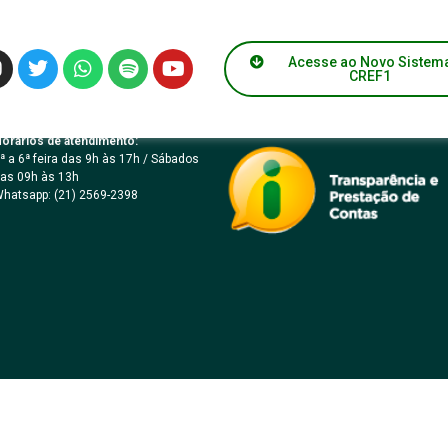
ICO Nº 015/2022 – M
Acesse ao Novo Sistem
CREF1
orários de atendimento:
ª a 6ª feira das 9h às 17h / Sábados
as 09h às 13h
hatsapp: (21) 2569-2398