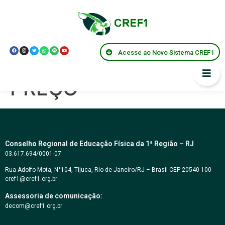
PREGÃO
ELETRÔNICO Nº
Acesse ao Novo Sistema CREF1
04/2022 – MENOR
PREÇO
Conselho Regional de Educação Física da 1ª Região – RJ
03.617.694/0001-07
Rua Adolfo Mota, N°104, Tijuca, Rio de Janeiro/RJ – Brasil CEP 20540-100
cref1@cref1.org.br
Assessoria de comunicação:
decom@cref1.org.br