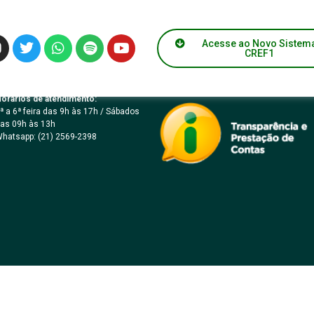
ICO Nº 05/2023 – ME
Acesse ao Novo Sistem
CREF1
orários de atendimento:
ª a 6ª feira das 9h às 17h / Sábados
as 09h às 13h
hatsapp: (21) 2569-2398