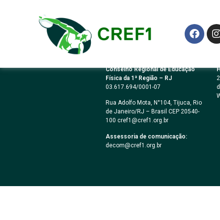
PREGÃO ELETRÔN
Conselho Regional de Educação
H
Física da 1ª Região – RJ
2
03.617.694/0001-07
d
W
Rua Adolfo Mota, N°104, Tijuca, Rio
de Janeiro/RJ – Brasil CEP 20540-
100 cref1@cref1.org.br
Assessoria de comunicação:
decom@cref1.org.br