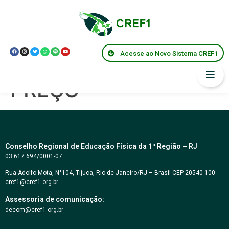
PREGÃO
ELETRÔNICO Nº
Acesse ao Novo Sistema CREF1
09/2022 – MENOR
PREÇO
Conselho Regional de Educação Física da 1ª Região – RJ
03.617.694/0001-07
Rua Adolfo Mota, N°104, Tijuca, Rio de Janeiro/RJ – Brasil CEP 20540-100
cref1@cref1.org.br
Assessoria de comunicação:
decom@cref1.org.br