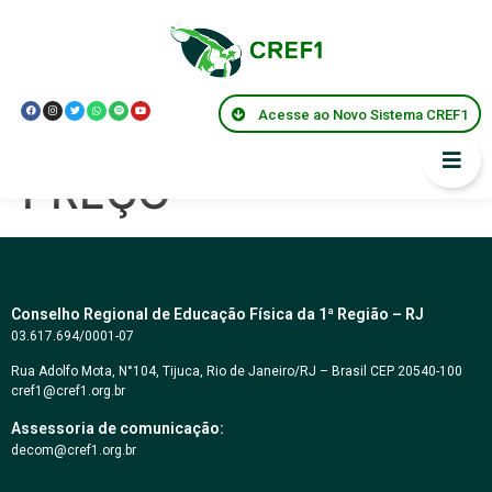
PREGÃO
ELETRÔNICO Nº
Acesse ao Novo Sistema CREF1
90002/2025 MENOR
PREÇO
Conselho Regional de Educação Física da 1ª Região – RJ
03.617.694/0001-07
Rua Adolfo Mota, N°104, Tijuca, Rio de Janeiro/RJ – Brasil CEP 20540-100
cref1@cref1.org.br
Assessoria de comunicação:
decom@cref1.org.br