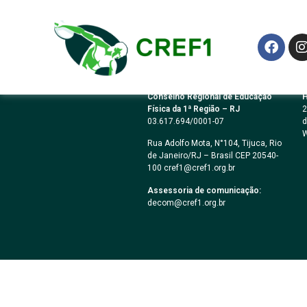
PREGÃO ELETRÔN
Conselho Regional de Educação
H
Física da 1ª Região – RJ
2
03.617.694/0001-07
d
W
Rua Adolfo Mota, N°104, Tijuca, Rio
de Janeiro/RJ – Brasil CEP 20540-
100 cref1@cref1.org.br
Assessoria de comunicação:
decom@cref1.org.br