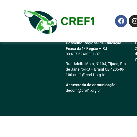
PREGÃO ELETRÔN
Conselho Regional de Educação
H
Física da 1ª Região – RJ
2
03.617.694/0001-07
d
W
Rua Adolfo Mota, N°104, Tijuca, Rio
de Janeiro/RJ – Brasil CEP 20540-
100 cref1@cref1.org.br
Assessoria de comunicação:
decom@cref1.org.br