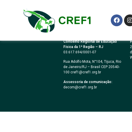
Resolução CREF1
Conselho Regional de Educação
H
Física da 1ª Região – RJ
2
03.617.694/0001-07
d
W
Rua Adolfo Mota, N°104, Tijuca, Rio
de Janeiro/RJ – Brasil CEP 20540-
100 cref1@cref1.org.br
Assessoria de comunicação:
decom@cref1.org.br