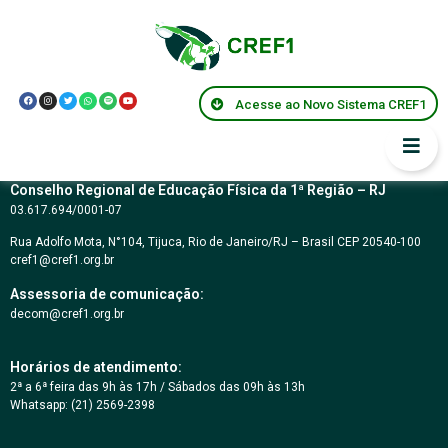
Resolução CREF1
012/2000
Acesse ao Novo Sistema CREF1
Conselho Regional de Educação Física da 1ª Região – RJ
03.617.694/0001-07
Rua Adolfo Mota, N°104, Tijuca, Rio de Janeiro/RJ – Brasil CEP 20540-100
cref1@cref1.org.br
Assessoria de comunicação:
decom@cref1.org.br
Horários de atendimento:
2ª a 6ª feira das 9h às 17h / Sábados das 09h às 13h
Whatsapp: (21) 2569-2398