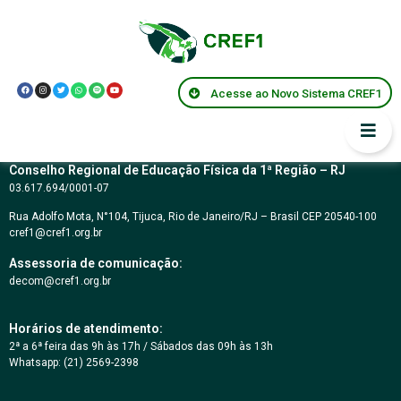
Resolução CREF1
016/2001
Acesse ao Novo Sistema CREF1
Conselho Regional de Educação Física da 1ª Região – RJ
03.617.694/0001-07
Rua Adolfo Mota, N°104, Tijuca, Rio de Janeiro/RJ – Brasil CEP 20540-100
cref1@cref1.org.br
Assessoria de comunicação:
decom@cref1.org.br
Horários de atendimento:
2ª a 6ª feira das 9h às 17h / Sábados das 09h às 13h
Whatsapp: (21) 2569-2398