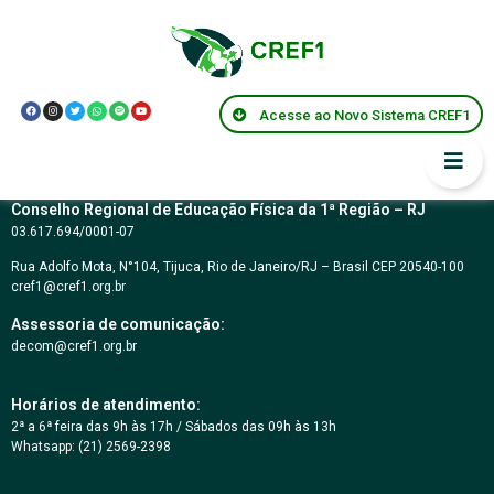
Resolução CREF1
029/2004
Acesse ao Novo Sistema CREF1
Conselho Regional de Educação Física da 1ª Região – RJ
03.617.694/0001-07
Rua Adolfo Mota, N°104, Tijuca, Rio de Janeiro/RJ – Brasil CEP 20540-100
cref1@cref1.org.br
Assessoria de comunicação:
decom@cref1.org.br
Horários de atendimento:
2ª a 6ª feira das 9h às 17h / Sábados das 09h às 13h
Whatsapp: (21) 2569-2398