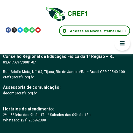
Resolução CREF1
037/2005
Acesse ao Novo Sistema CREF1
Conselho Regional de Educação Física da 1ª Região – RJ
03.617.694/0001-07
Rua Adolfo Mota, N°104, Tijuca, Rio de Janeiro/RJ – Brasil CEP 20540-100
cref1@cref1.org.br
Assessoria de comunicação:
decom@cref1.org.br
Horários de atendimento:
2ª a 6ª feira das 9h às 17h / Sábados das 09h às 13h
Whatsapp: (21) 2569-2398