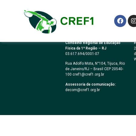
Resolução CREF1
Conselho Regional de Educação
H
Física da 1ª Região – RJ
2
03.617.694/0001-07
d
W
Rua Adolfo Mota, N°104, Tijuca, Rio
de Janeiro/RJ – Brasil CEP 20540-
100 cref1@cref1.org.br
Assessoria de comunicação:
decom@cref1.org.br