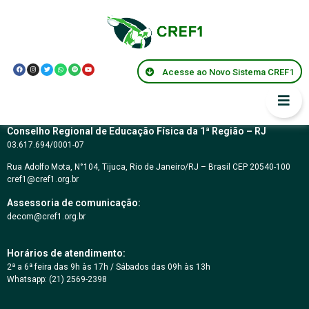
Resolução CREF1
063/2009
Acesse ao Novo Sistema CREF1
Conselho Regional de Educação Física da 1ª Região – RJ
03.617.694/0001-07
Rua Adolfo Mota, N°104, Tijuca, Rio de Janeiro/RJ – Brasil CEP 20540-100
cref1@cref1.org.br
Assessoria de comunicação:
decom@cref1.org.br
Horários de atendimento:
2ª a 6ª feira das 9h às 17h / Sábados das 09h às 13h
Whatsapp: (21) 2569-2398