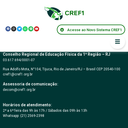
Resolução CREF1
068/2010
Acesse ao Novo Sistema CREF1
Conselho Regional de Educação Física da 1ª Região – RJ
03.617.694/0001-07
Rua Adolfo Mota, N°104, Tijuca, Rio de Janeiro/RJ – Brasil CEP 20540-100
cref1@cref1.org.br
Assessoria de comunicação:
decom@cref1.org.br
Horários de atendimento:
2ª a 6ª feira das 9h às 17h / Sábados das 09h às 13h
Whatsapp: (21) 2569-2398