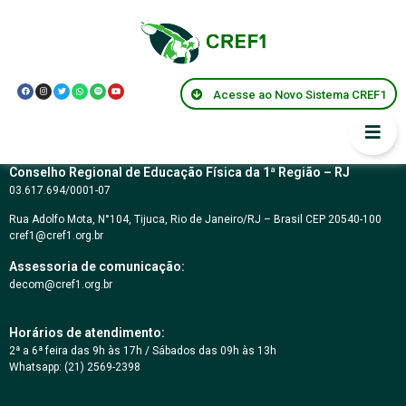
Resolução CREF1
072/2011
Acesse ao Novo Sistema CREF1
Conselho Regional de Educação Física da 1ª Região – RJ
03.617.694/0001-07
Rua Adolfo Mota, N°104, Tijuca, Rio de Janeiro/RJ – Brasil CEP 20540-100
cref1@cref1.org.br
Assessoria de comunicação:
decom@cref1.org.br
Horários de atendimento:
2ª a 6ª feira das 9h às 17h / Sábados das 09h às 13h
Whatsapp: (21) 2569-2398