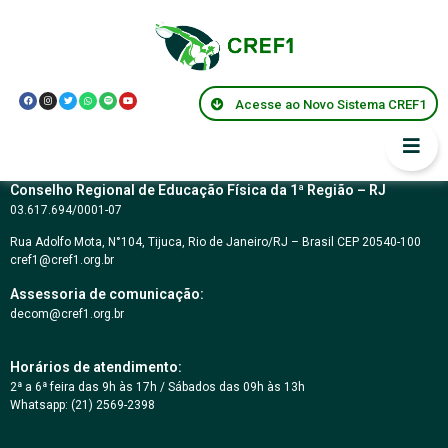
Resolução CREF1
081/2013
Acesse ao Novo Sistema CREF1
Conselho Regional de Educação Física da 1ª Região – RJ
03.617.694/0001-07
Rua Adolfo Mota, N°104, Tijuca, Rio de Janeiro/RJ – Brasil CEP 20540-100
cref1@cref1.org.br
Assessoria de comunicação:
decom@cref1.org.br
Horários de atendimento:
2ª a 6ª feira das 9h às 17h / Sábados das 09h às 13h
Whatsapp: (21) 2569-2398