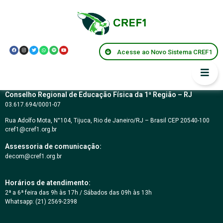
Resolução CREF1
103/2018
Acesse ao Novo Sistema CREF1
Conselho Regional de Educação Física da 1ª Região – RJ
03.617.694/0001-07
Rua Adolfo Mota, N°104, Tijuca, Rio de Janeiro/RJ – Brasil CEP 20540-100
cref1@cref1.org.br
Assessoria de comunicação:
decom@cref1.org.br
Horários de atendimento:
2ª a 6ª feira das 9h às 17h / Sábados das 09h às 13h
Whatsapp: (21) 2569-2398